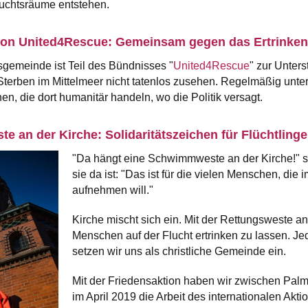
luchtsräume entstehen.
on United4Rescue: Gemeinsam gegen das Ertrinken 
tsgemeinde ist Teil des Bündnisses "
United4Rescue
" zur Unters
erben im Mittelmeer nicht tatenlos zusehen. Regelmäßig unters
n, die dort humanitär handeln, wo die Politik versagt.
e an der Kirche: Solidaritätszeichen für Flüchtling
"Da hängt eine Schwimmweste an der Kirche!" sa
sie da ist: "Das ist für die vielen Menschen, die 
aufnehmen will."
Kirche mischt sich ein. Mit der Rettungsweste an 
Menschen auf der Flucht ertrinken zu lassen. J
setzen wir uns als christliche Gemeinde ein.
Mit der Friedensaktion haben wir zwischen Pal
im April 2019 die Arbeit des internationalen Akt