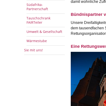
damit wohnliche Zuf
Südafrika-
Partnerschaft
Bündnispartner v
Tauschschrank
FAIRTeiler
Unsere Dreifaltigkei
dem tausendfachen St
Umwelt & Gesellschaft
Rettungsorganisatione
Wärmestube
Eine Rettungswest
Sie mit uns!