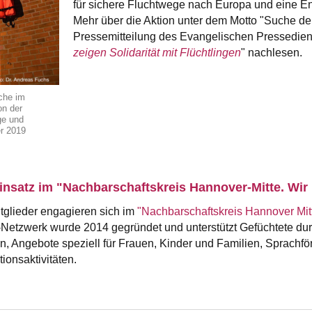
für sichere Fluchtwege nach Europa und eine Ent
Mehr über die Aktion unter dem Motto "Suche de
Pressemitteilung des Evangelischen Pressedien
zeigen Solidarität mit Flüchtlingen
" nachlesen.
che im
on der
ge und
er 2019
nsatz im "Nachbarschaftskreis Hannover-Mitte. Wir h
glieder engagieren sich im
"Nachbarschaftskreis Hannover Mitte
Netzwerk wurde 2014 gegründet und unterstützt Gefüchtete du
on, Angebote speziell für Frauen, Kinder und Familien, Sprachför
onsaktivitäten.