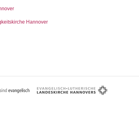
annover
igkeitskirche Hannover