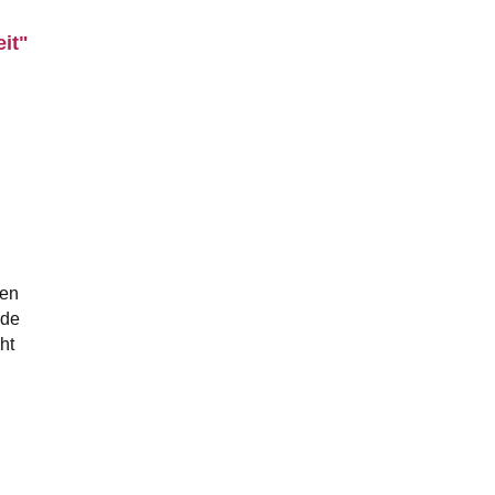
eit"
ren
nde
ht