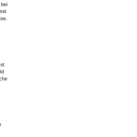
 bei
mit
sse.
st
ld
oche
e