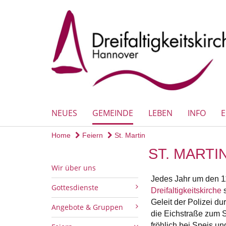
NEUES
GEMEINDE
LEBEN
INFO
Home
Feiern
St. Martin
ST. MARTI
Wir über uns
Jedes Jahr um den 11
Gottesdienste
Dreifaltigkeitskirche
s
Geleit der Polizei d
Angebote & Gruppen
die Eichstraße zum S
fröhlich bei Speis u