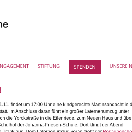
ENGAGEMENT
STIFTUNG
UNSERE 
SPENDEN
N
.11. findet um 17:00 Uhr eine kindgerechte Martinsandacht in 
tatt. Im Anschluss daran führt ein großer Laternenumzug unter
urch die Yorckstraße in die Eilenriede, zum Neuen Haus und übe
chulhof der Johanna-Friesen-Schule. Dort klingt der Abend
nd Trank aus. Dem Laternenumzug voran zieht der
Posaunencho