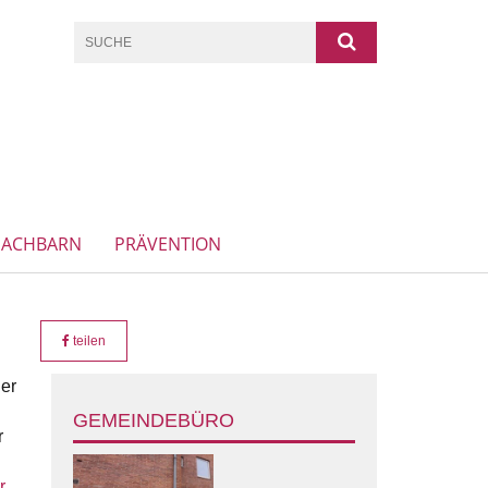
NACHBARN
PRÄVENTION
teilen
der
GEMEINDEBÜRO
r
r